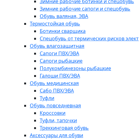
Зимние рабочие ботинки и спецобувь
Зимние рабочие сапоги и спецобувь
Обувь валяная, ЭВА
Термостойкая обувь
Ботинки сварщика
Спецобувь от термических рисков элект
Обувь влагозащитная
Сапоги ПВХ/ЭВА
Сапоги рыбацкие
Полукомбинезоны рыбацкие
Галоши ПВХ/ЭВА
Обувь медицинская
Сабо ПВХ/ЭВА
Туфли
Обувь повседневная
Кроссовки
Туфли, тапочки
Треккинговая обувь
Аксессуары для обуви