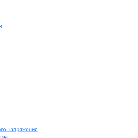
и
ого напряжения
тва