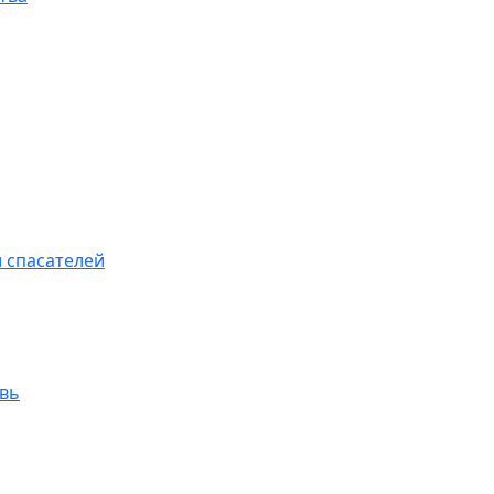
 спасателей
увь