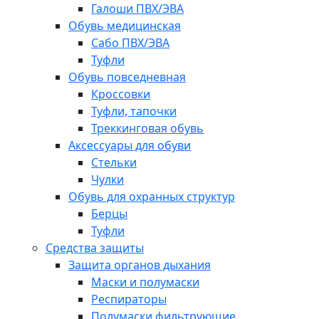
Галоши ПВХ/ЭВА
Обувь медицинская
Сабо ПВХ/ЭВА
Туфли
Обувь повседневная
Кроссовки
Туфли, тапочки
Треккинговая обувь
Аксессуары для обуви
Стельки
Чулки
Обувь для охранных структур
Берцы
Туфли
Средства защиты
Защита органов дыхания
Маски и полумаски
Респираторы
Полумаски фильтрующие