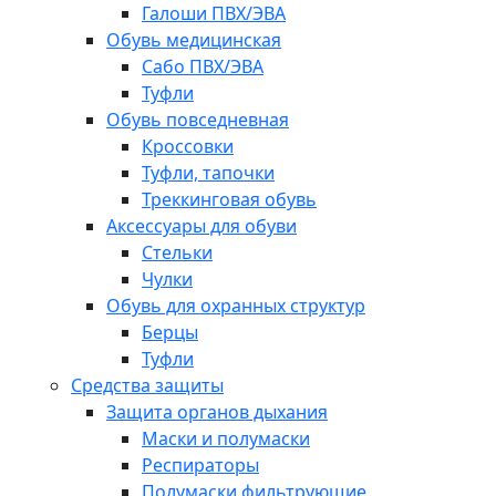
Галоши ПВХ/ЭВА
Обувь медицинская
Сабо ПВХ/ЭВА
Туфли
Обувь повседневная
Кроссовки
Туфли, тапочки
Треккинговая обувь
Аксессуары для обуви
Стельки
Чулки
Обувь для охранных структур
Берцы
Туфли
Средства защиты
Защита органов дыхания
Маски и полумаски
Респираторы
Полумаски фильтрующие