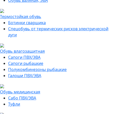
Обувь валяная, ЭВА
Термостойкая обувь
Ботинки сварщика
Спецобувь от термических рисков электрической
дуги
Обувь влагозащитная
Сапоги ПВХ/ЭВА
Сапоги рыбацкие
Полукомбинезоны рыбацкие
Галоши ПВХ/ЭВА
Обувь медицинская
Сабо ПВХ/ЭВА
Туфли