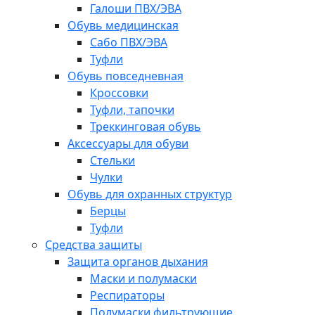
Галоши ПВХ/ЭВА
Обувь медицинская
Сабо ПВХ/ЭВА
Туфли
Обувь повседневная
Кроссовки
Туфли, тапочки
Треккинговая обувь
Аксессуары для обуви
Стельки
Чулки
Обувь для охранных структур
Берцы
Туфли
Средства защиты
Защита органов дыхания
Маски и полумаски
Респираторы
Полумаски фильтрующие