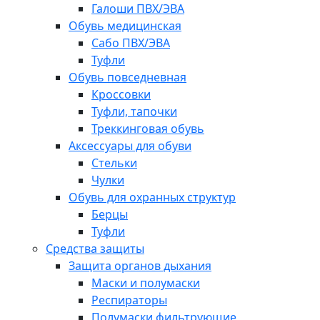
Галоши ПВХ/ЭВА
Обувь медицинская
Сабо ПВХ/ЭВА
Туфли
Обувь повседневная
Кроссовки
Туфли, тапочки
Треккинговая обувь
Аксессуары для обуви
Стельки
Чулки
Обувь для охранных структур
Берцы
Туфли
Средства защиты
Защита органов дыхания
Маски и полумаски
Респираторы
Полумаски фильтрующие